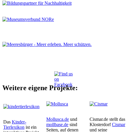
Weitere eigene Projekte:
Mollusca.de
und
Cismar.de stellt das
Das
Kinder-
mollbase.de
sind
Klosterdorf
Cismar
Tierlexikon
ist ein
Seiten, auf denen
und seine