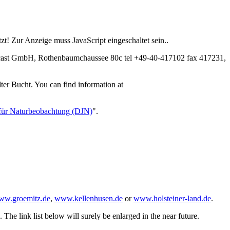
t! Zur Anzeige muss JavaScript eingeschaltet sein.
.
dcast GmbH, Rothenbaumchaussee 80c tel +49-40-417102 fax 417231,
ter Bucht. You can find information at
für Naturbeobachtung (DJN)
".
ww.groemitz.de
,
www.kellenhusen.de
or
www.holsteiner-land.de
.
The link list below will surely be enlarged in the near future.