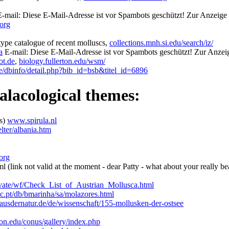
-mail:
Diese E-Mail-Adresse ist vor Spambots geschützt! Zur Anzeige m
org
type catalogue of recent molluscs,
collections.mnh.si.edu/search/iz/
a
E-mail:
Diese E-Mail-Adresse ist vor Spambots geschützt! Zur Anzeig
ot.de
,
biology.fullerton.edu/wsm/
e/dbinfo/detail.php?bib_id=bsb&titel_id=6896
alacological themes:
ts)
www.spirula.nl
ter/albania.htm
org
 (link not valid at the moment - dear Patty - what about your really be
ivate/wf/Check_List_of_Austrian_Mollusca.html
.pt/db/bmarinha/sa/molazores.html
sdernatur.de/de/wissenschaft/155-mollusken-der-ostsee
on.edu/conus/gallery/index.php