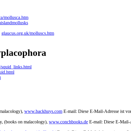
ca/mollusca.htm
enislandmollusks
,
glaucus.org.uk/molluscs.htm
yplacophora
quid_links.html
uid.html
g
 malacology),
www.backhuys.com
E-mail:
Diese E-Mail-Adresse ist vo
y, (books on malacology),
www.conchbooks.de
E-mail:
Diese E-Mail-