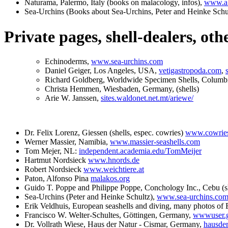
Naturama, Palermo, Italy (books on malacology, infos),
www.ab
Sea-Urchins (Books about Sea-Urchins, Peter and Heinke Schu
Private pages, shell-dealers, ot
Echinoderms,
www.sea-urchins.com
Daniel Geiger, Los Angeles, USA,
vetigastropoda.com
,
Richard Goldberg, Worldwide Specimen Shells, Colum
Christa Hemmen, Wiesbaden, Germany, (shells)
Arie W. Janssen,
sites.waldonet.net.mt/ariewe/
Dr. Felix Lorenz, Giessen (shells, espec. cowries)
www.cowries
Werner Massier, Namibia,
www.massier-seashells.com
Tom Mejer, NL:
independent.academia.edu/TomMeijer
Hartmut Nordsieck
www.hnords.de
Robert Nordsieck
www.weichtiere.at
Paton, Alfonso Pina
malakos.org
Guido T. Poppe and Philippe Poppe, Conchology Inc., Cebu (sh
Sea-Urchins (Peter and Heinke Schultz),
www.sea-urchins.co
Erik Veldhuis, European seashells and diving, many photos of
Francisco W. Welter-Schultes, Göttingen, Germany,
wwwuser.g
Dr. Vollrath Wiese, Haus der Natur - Cismar, Germany,
hausder