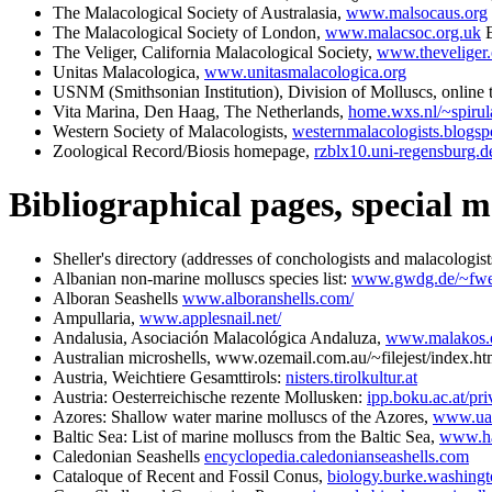
The Malacological Society of Australasia,
www.malsocaus.org
The Malacological Society of London,
www.malacsoc.org.uk
E
The Veliger, California Malacological Society,
www.theveliger.
Unitas Malacologica,
www.unitasmalacologica.org
USNM (Smithsonian Institution), Division of Molluscs, online 
Vita Marina, Den Haag, The Netherlands,
home.wxs.nl/~spirul
Western Society of Malacologists,
westernmalacologists.blogsp
Zoological Record/Biosis homepage,
rzblx10.uni-regensburg.d
Bibliographical pages, special m
Sheller's directory (addresses of conchologists and malacologis
Albanian non-marine molluscs species list:
www.gwdg.de/~fwel
Alboran Seashells
www.alboranshells.com/
Ampullaria,
www.applesnail.net/
Andalusia, Asociación Malacológica Andaluza,
www.malakos.
Australian microshells, www.ozemail.com.au/~filejest/index.html
Austria, Weichtiere Gesamttirols:
nisters.tirolkultur.at
Austria: Oesterreichische rezente Mollusken:
ipp.boku.ac.at/pr
Azores: Shallow water marine molluscs of the Azores,
www.uac
Baltic Sea: List of marine molluscs from the Baltic Sea,
www.hau
Caledonian Seashells
encyclopedia.caledonianseashells.com
Cataloque of Recent and Fossil Conus,
biology.burke.washingt