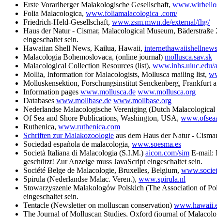
Erste Vorarlberger Malakologische Gesellschaft,
www.wirbellos
Folia Malacologica,
www.foliamalacologica
.com/
Friedrich-Held-Gesellschaft,
www.zsm.mwn.de/external/fhg/
Haus der Natur - Cismar, Malacological Museum, Bäderstraße
eingeschaltet sein.
Hawaiian Shell News, Kailua, Hawaii,
internethawaiishellnews
Malacologia Bohemoslovaca, (online journal)
mollusca.sav.sk
Malacological Collection Resources (list),
www.inhs.uiuc.edu/a
Mollia, Information for Malacologists, Mollusca mailing list,
ww
Molluskensektion, Forschungsinstitut Senckenberg, Frankfurt 
Information pages
www.mollusca.de
www.mollusca.org
Databases
www.mollbase.de
www.mollbase.org
Nederlandse Malacologische Vereniging (Dutch Malacological 
Of Sea and Shore Publications, Washington, USA,
www.ofsea
Ruthenica,
www.ruthenica.com
Schriften zur Malakozoologie
aus dem Haus der Natur - Cisma
Sociedad española de malacologia,
www.soesma.es
Società Italiana di Malacologia (S.I.M.)
aicon.com/sim
E-mail:
geschützt! Zur Anzeige muss JavaScript eingeschaltet sein.
Société Belge de Malacologie, Bruxelles, Belgium,
www.societ
Spirula (Nederlandse Malac. Veren.),
www.spirula.nl
Stowarzyszenie Malakologów Polskich (The Association of Pol
eingeschaltet sein.
Tentacle (Newsletter on molluscan conservation)
www.hawaii.e
The Journal of Molluscan Studies, Oxford (journal of Malacol