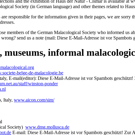
ctions and the exhibition of Haus der Natur - Cismar is available at ww
logical Society (in German language) and other themes related to Haus
 are responsible for the information given in their pages, we are sorry t
ddresses.
f those members of the German Malacological Society who informed us ab
is wrong? send us a note (mail:
Diese E-Mail-Adresse ist vor Spambots g
ls, museums, informal malacologic
alacological.org
societe-belge-de-malacologie.be
aly, E-mail(editor):
Diese E-Mail-Adresse ist vor Spambots geschützt! 
um.net.au/staff/winston-ponder
.nl
, Italy,
www.aicon.com/sim/
ml
ical Society)
www.dmg.mollusca.de
pot.de
E-mail:
Diese E-Mail-Adresse ist vor Spambots geschützt! Zur An