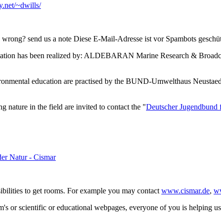
y.net/~dwills/
is wrong? send us a note
Diese E-Mail-Adresse ist vor Spambots geschütz
l education has been realized by: ALDEBARAN Marine Research & Broa
environmental education are practised by the BUND-Umwelthaus Neustaed
g nature in the field are invited to contact the "
Deutscher Jugendbund 
er Natur - Cismar
sibilities to get rooms. For example you may contact
www.cismar.de
,
w
 or scientific or educational webpages, everyone of you is helping us. 