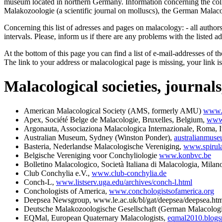
museum located in northern Germany. Information concerning the colle
Malakozoologie (a scientific journal on molluscs), the German Malaco
Concerning this list of adresses and pages on malacology: - all authors
intervals. Please, inform us if there are any problems with the listed a
At the bottom of this page you can find a list of e-mail-addresses o
The link to your address or malacological page is missing, your link 
Malacological societies, journa
American Malacological Society (AMS, formerly AMU)
www.m
Apex, Société Belge de Malacologie, Bruxelles, Belgium,
www.
Argonauta, Associaziona Malacologica Internazionale, Roma, It
Australian Museum, Sydney (Winston Ponder),
australianmuse
Basteria, Nederlandse Malacologische Vereniging,
www.spirula
Belgische Vereniging voor Conchyliologie
www.konbvc.be
Bolletino Malacologico, Società Italiana di Malacologia, Milano
Club Conchylia e.V.,
www.club-conchylia.de
Conch-L,
www.listserv.uga.edu/archives/conch-l.html
Conchologists of America,
www.conchologistsofamerica.org
Deepsea Newsgroup, www.le.ac.uk/bl/gat/deepsea/deepsea.ht
Deutsche Malakozoologische Gesellschaft (German Malacolog
EQMal, European Quaternary Malacologists,
eqmal2010.blogs