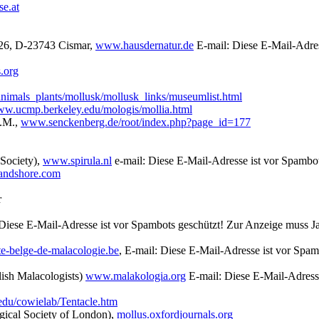
e.at
 26, D-23743 Cismar,
www.hausdernatur.de
E-mail:
Diese E-Mail-Adres
.org
nimals_plants/mollusk/mollusk_links/museumlist.html
w.ucmp.berkeley.edu/mologis/mollia.html
a.M.,
www.senckenberg.de/root/index.php?page_id=177
Society),
www.spirula.nl
e-mail:
Diese E-Mail-Adresse ist vor Spambot
andshore.com
r
Diese E-Mail-Adresse ist vor Spambots geschützt! Zur Anzeige muss Jav
e-belge-de-malacologie.be
, E-mail:
Diese E-Mail-Adresse ist vor Spamb
ish Malacologists)
www.malakologia.org
E-mail:
Diese E-Mail-Adresse
du/cowielab/Tentacle.htm
ogical Society of London),
mollus.oxfordjournals.org