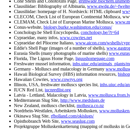
Cone Shells and Conotoxins Page,
grimwade.biochem.unimelb.
Clausiliidae: Bibliography of Albinaria,
www.gwdg.de/~fwelter/
Clausiliidae: homepage of H. Nordsieck: HTML clipboard
www
CLECOM, Check List of European Continental Mollusca, www
CLEMAM, Check List of European Marine Mollusca,
www.mnh
Conus-website,
biology.burke.washington.edu/conus/
Conchology.be Shell Encyclopedia,
conchology.be/?t=64
Cypraeidae, many infos,
www.cowries.net
Cypraeidae del Pliocene Italiano,
www.aicon.com/wshells/cypra
Eddie's Shell Page (images of a number of shells),
www.gastro
Eurasia Shells (many photographs of marine shells)
www.eurasi
Florida, The Liguus Home Page,
liguushomepage.com
Freshwater mussel information,
inhs.uiuc.edu/animals_plants/m
Germany - Molluscs and malacology in Germany
www.mollusc
Hawaii Biological Survey (HBS) information resources,
bishop
Hawaiian Cowries,
www.cowrys.org
Illinois, USA, freshwater molluscs species list,
inhs.uiuc.edu/an
IUCN Red List,
iucnredlist.org
Latvia - Lettland, Malacology in Latvia,
www.mollusca.from.l
Mediterranean Slug Site,
http://www.medslugs.de
New Zealand, molluscs checklist,
mollusca.co.nz
Nordrhein-Westfalen, Arbeitskreis Mollusken,
www.mollusken
Okinawa Slug Site,
rfbolland.com/okislugs/
Opisthobranch Web Site,
www.seaslug.com
Projektgruppe Molluskenkartierung (mapping of mollusks in G