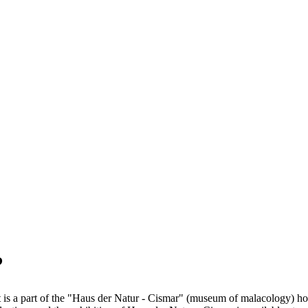
?
t is a part of the "Haus der Natur - Cismar" (museum of malacology) ho