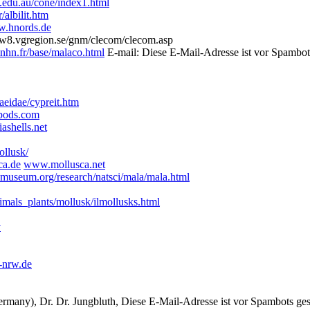
edu.au/cone/index1.html
albilit.htm
.hnords.de
8.vgregion.se/gnm/clecom/clecom.asp
n.fr/base/malaco.html
E-mail:
Diese E-Mail-Adresse ist vor Spambots
eidae/cypreit.htm
pods.com
ashells.net
ollusk/
a.de
www.mollusca.net
museum.org/research/natsci/mala/mala.html
imals_plants/mollusk/ilmollusks.html
v
-nrw.de
ermany), Dr. Dr. Jungbluth,
Diese E-Mail-Adresse ist vor Spambots gesc