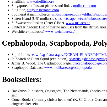
Shellfish,
www.shellfish.org
Singapore, molluscan pictures and links,
molluscan.com
Slug Site,
slugsite.tierranet.com
Southeast Asian molluscs,
wildsingapore.com/wildfacts/mollus
Staten Island (US) molluscs,
sites.netscape.net/catfunkusa/stat
Süßwassermollusken (Peter Glöer),
www.malaco.de
United Kingdom: List of marine molluscs from the British Isles
Weichtiere (mollusks)
www.weichtiere.at/
Cephalopoda, Scaphopoda, Pol
Squid Links
seawifs.gsfc.nasa.gov/OCEAN_PLANET/HTML/s
In Search of Giant Squid (exhibition),
seawifs.gsfc.nasa.gov/sq
James B. Wood, The Cephalopod Page,
thecephalopodpage.or
Scaphopod Database
www.mollbase.org/scaphopoda
Booksellers:
Backhuys Publishers, Oegstgeest, The Netherlands, (books on
sein.
ConchBooks (formerly christa hemmen) (K. C. Groh), German
eingeschaltet sein.