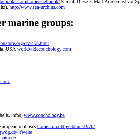
ebooks.com/home/shellbook/
E-mail:
Diese E-Mail-Adresse ist vor Sp
ltz),
http://www.sea-urchins.com
her marine groups:
sbnature.org/crc/458.html
bia, USA
worldwideconchology.com
.info
ells, infos)
www.conchology.be
m
 European molluscs
home.kpn.nl/hjveldhuis1970/
wdg.de/~fwelte
natur.de