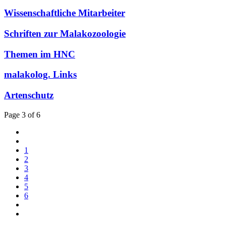
Wissenschaftliche Mitarbeiter
Schriften zur Malakozoologie
Themen im HNC
malakolog. Links
Artenschutz
Page 3 of 6
1
2
3
4
5
6