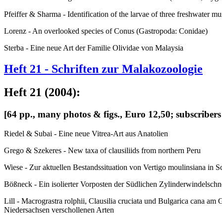
Pfeiffer & Sharma - Identification of the larvae of three freshwater mu
Lorenz - An overlooked species of Conus (Gastropoda: Conidae)
Sterba - Eine neue Art der Familie Olividae von Malaysia
Heft 21 - Schriften zur Malakozoologie
Heft 21 (2004):
[64 pp., many photos & figs., Euro 12,50; subscribers
Riedel & Subai - Eine neue Vitrea-Art aus Anatolien
Grego & Szekeres - New taxa of clausiliids from northern Peru
Wiese - Zur aktuellen Bestandssituation von Vertigo moulinsiana in S
Bößneck - Ein isolierter Vorposten der Südlichen Zylinderwindelschne
Lill - Macrograstra rolphii, Clausilia cruciata und Bulgarica cana a
Niedersachsen verschollenen Arten