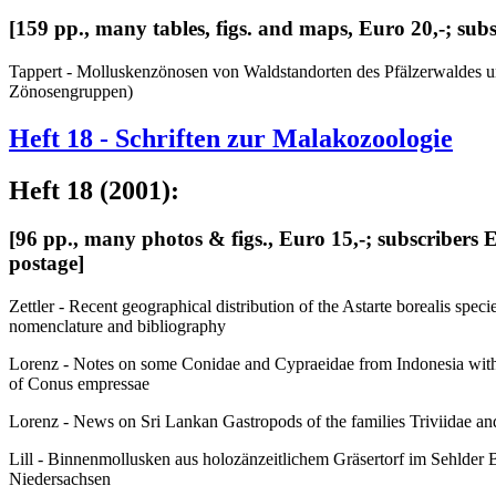
[159 pp., many tables, figs. and maps, Euro 20,-; subs
Tappert - Molluskenzönosen von Waldstandorten des Pfälzerwaldes 
Zönosengruppen)
Heft 18 - Schriften zur Malakozoologie
Heft 18 (2001):
[96 pp., many photos & figs., Euro 15,-; subscribers 
postage]
Zettler - Recent geographical distribution of the Astarte borealis speci
nomenclature and bibliography
Lorenz - Notes on some Conidae and Cypraeidae from Indonesia with 
of Conus empressae
Lorenz - News on Sri Lankan Gastropods of the families Triviidae a
Lill - Binnenmollusken aus holozänzeitlichem Gräsertorf im Sehlder 
Niedersachsen