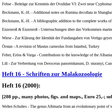
Fehse - Beiträge zur Kenntnis der Ovulidae VI: Zwei neue Cyphoma
Beckmann, K.-H. - Additional notes on Rumina decollata in Shangha
Beckmann, K.-H. - A bibliographic addition to the complete works 
Enzenroß & Enzenroß - Untersuchungen über das Vorkommen marine
Wiese - Zur Klärung der Identität der Fundangaben von Vertigo geyer
Örstan - A revision of Mastus carneolus from Istanbul, Turkey
Feher, Eröss & Varga - Contributions to the knowledge of the Alban
Lill - Zur Verbreitung von Deroceras panormitanum, D. sturanyi, Ca
Heft 16 - Schriften zur Malakozoologie
Heft 16 (2000):
[208 pp., many photos, figs. and maps., Euro 25,-; su
Welter-Schultes - The genus Albinaria from an evolutionary point of 