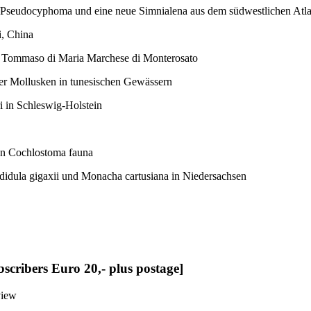
/Pseudocyphoma und eine neue Simnialena aus dem südwestlichen Atla
i, China
of Tommaso di Maria Marchese di Monterosato
r Mollusken in tunesischen Gewässern
i in Schleswig-Holstein
ian Cochlostoma fauna
ndidula gigaxii und Monacha cartusiana in Niedersachsen
bscribers Euro 20,- plus postage]
view