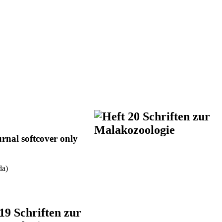
urnal softcover only
da)