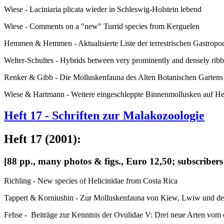
Wiese - Laciniaria plicata wieder in Schleswig-Holstein lebend
Wiese - Comments on a "new" Turrid species from Kerguelen
Hemmen & Hemmen - Aktualisierte Liste der terrestrischen Gastropo
Welter-Schultes - Hybrids between very prominently and densely ribb
Renker & Gibb - Die Molluskenfauna des Alten Botanischen Gartens 
Wiese & Hartmann - Weitere eingeschleppte Binnenmollusken auf He
Heft 17 - Schriften zur Malakozoologie
Heft 17 (2001):
[88 pp., many photos & figs., Euro 12,50; subscribers
Richling - New species of Helicinidae from Costa Rica
Tappert & Korniushin - Zur Molluskenfauna von Kiew, Lwiw und d
Fehse - Beiträge zur Kenntnis der Ovulidae V: Drei neue Arten vom ö