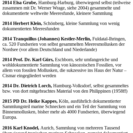
2014 Elsa Grube,
Hamburg-Harburg, überwiegend selbst (teilweise
zusammen mit Dr. Werner Wrage, siehe 2004) gesammelte und
dokumentierte weltweite Meeresfunde, kleinere Sammlung
2014 Herbert Klein,
Schönberg, kleine Sammlung von wenig
dokumentierten Meeresfunden
2014 Tranquillus (Johannes) Kestler-Merlin,
Fuldatal-Ihringen,
ca. 520 Fundserien von selbst gesammelten Meeresmollusken der
Nordsee (vor allem Deutschland und Niederlande)
2014 Prof. Dr. Karl Gürs,
Eschborn, sehr umfangreiche und
wohldokumentierte Sammlung von känozoischen Fossilien, vor
allem von fossilen Mollusken, die sukzessive ins Haus der Natur –
Cismar eingegliedert werden
2014 Dr. Dietrich Lorch,
Hamburg-Volksdorf, selbst gesammeltes
bzw. von dort mitgebrachtes Material von den Philippinen (1958ff)
2015 PD Dr. Heike Kappes,
Köln, ausführlich dokumentierter
Sammlungsteil marine Schnecken und ein Teil der Sammlung von
Binnenmollusken, bisher mehr als 4000 Fundserien, überwiegend
Europa.
2016 Karl Knodel,
Aurich, Sammlung von mehreren Tausend