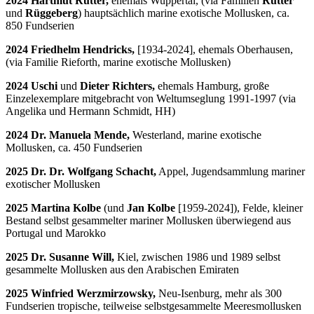
2024 Hartmut Rutter,
ehemals Wuppertal, (via Familien
Rutter
und
Rüggeberg
) hauptsächlich marine exotische Mollusken, ca.
850 Fundserien
2024 Friedhelm Hendricks,
[1934-2024], ehemals Oberhausen,
(via Familie Rieforth, marine exotische Mollusken)
2024 Uschi
und
Dieter Richters,
ehemals Hamburg, große
Einzelexemplare mitgebracht von Weltumseglung 1991-1997 (via
Angelika und Hermann Schmidt, HH)
2024 Dr. Manuela Mende,
Westerland, marine exotische
Mollusken, ca. 450 Fundserien
2025 Dr. Dr. Wolfgang Schacht,
Appel, Jugendsammlung mariner
exotischer Mollusken
2025 Martina Kolbe
(und
Jan Kolbe
[1959-2024]), Felde, kleiner
Bestand selbst gesammelter mariner Mollusken überwiegend aus
Portugal und Marokko
2025 Dr. Susanne Will,
Kiel, zwischen 1986 und 1989 selbst
gesammelte Mollusken aus den Arabischen Emiraten
2025 Winfried Werzmirzowsky,
Neu-Isenburg, mehr als 300
Fundserien tropische, teilweise selbstgesammelte Meeresmollusken