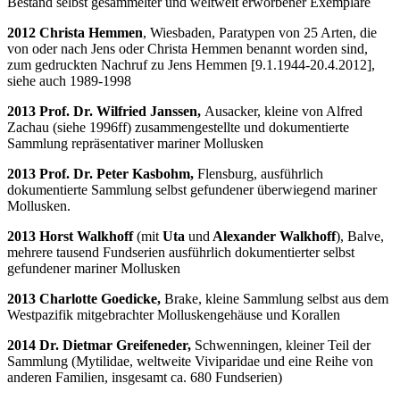
Bestand selbst gesammelter und weltweit erworbener Exemplare
2012 Christa Hemmen
, Wiesbaden, Paratypen von 25 Arten, die
von oder nach Jens oder Christa Hemmen benannt worden sind,
zum gedruckten Nachruf zu Jens Hemmen [9.1.1944-20.4.2012],
siehe auch 1989-1998
2013 Prof. Dr. Wilfried Janssen,
Ausacker, kleine von Alfred
Zachau (siehe 1996ff) zusammengestellte und dokumentierte
Sammlung repräsentativer mariner Mollusken
2013 Prof. Dr. Peter Kasbohm,
Flensburg, ausführlich
dokumentierte Sammlung selbst gefundener überwiegend mariner
Mollusken.
2013 Horst Walkhoff
(mit
Uta
und
Alexander Walkhoff
), Balve,
mehrere tausend Fundserien ausführlich dokumentierter selbst
gefundener mariner Mollusken
2013 Charlotte Goedicke,
Brake, kleine Sammlung selbst aus dem
Westpazifik mitgebrachter Molluskengehäuse und Korallen
2014 Dr. Dietmar Greifeneder,
Schwenningen, kleiner Teil der
Sammlung (Mytilidae, weltweite Viviparidae und eine Reihe von
anderen Familien, insgesamt ca. 680 Fundserien)