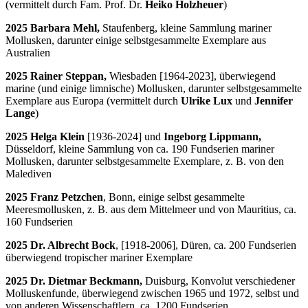
(vermittelt durch Fam. Prof. Dr.
Heiko Holzheuer
)
2025 Barbara Mehl,
Staufenberg, kleine Sammlung mariner
Mollusken, darunter einige selbstgesammelte Exemplare aus
Australien
2025 Rainer Steppan,
Wiesbaden [1964-2023], überwiegend
marine (und einige limnische) Mollusken, darunter selbstgesammelte
Exemplare aus Europa (vermittelt durch
Ulrike Lux
und
Jennifer
Lange
)
2025 Helga Klein
[1936-2024] und
Ingeborg Lippmann,
Düsseldorf, kleine Sammlung von ca. 190 Fundserien mariner
Mollusken, darunter selbstgesammelte Exemplare, z. B. von den
Malediven
2025 Franz Petzchen
,
Bonn, einige selbst gesammelte
Meeresmollusken, z. B. aus dem Mittelmeer und von Mauritius, ca.
160 Fundserien
2025 Dr. Albrecht Bock
,
[1918-2006], Düren, ca. 200 Fundserien
überwiegend tropischer mariner Exemplare
2025 Dr. Dietmar Beckmann
,
Duisburg, Konvolut verschiedener
Molluskenfunde, überwiegend zwischen 1965 und 1972, selbst und
von anderen Wissenschaftlern, ca. 1200 Fundserien