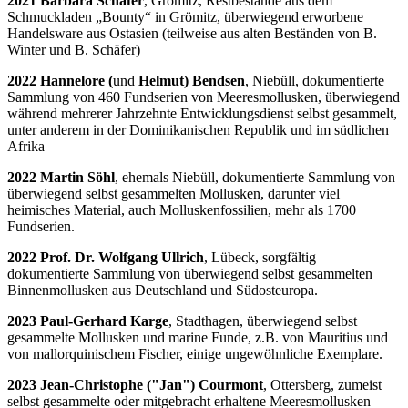
2021 Barbara Schäfer
, Grömitz, Restbestände aus dem
Schmuckladen „Bounty“ in Grömitz, überwiegend erworbene
Handelsware aus Ostasien (teilweise aus alten Beständen von B.
Winter und B. Schäfer)
2022 Hannelore (
und
Helmut) Bendsen
, Niebüll, dokumentierte
Sammlung von 460 Fundserien von Meeresmollusken, überwiegend
während mehrerer Jahrzehnte Entwicklungsdienst selbst gesammelt,
unter anderem in der Dominikanischen Republik und im südlichen
Afrika
2022 Martin Söhl
, ehemals Niebüll, dokumentierte Sammlung von
überwiegend selbst gesammelten Mollusken, darunter viel
heimisches Material, auch Molluskenfossilien, mehr als 1700
Fundserien.
2022 Prof. Dr. Wolfgang Ullrich
, Lübeck, sorgfältig
dokumentierte Sammlung von überwiegend selbst gesammelten
Binnenmollusken aus Deutschland und Südosteuropa.
2023 Paul-Gerhard Karge
, Stadthagen, überwiegend selbst
gesammelte Mollusken und marine Funde, z.B. von Mauritius und
von mallorquinischem Fischer, einige ungewöhnliche Exemplare.
2023 Jean-Christophe ("Jan") Courmont
, Ottersberg, zumeist
selbst gesammelte oder mitgebracht erhaltene Meeresmollusken