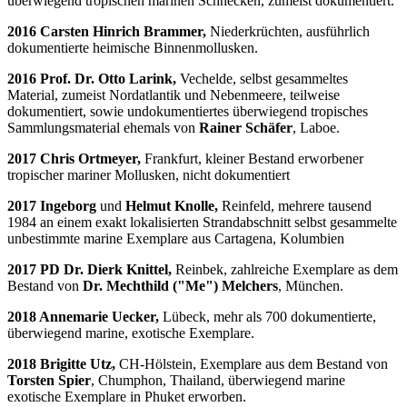
überwiegend tropischen marinen Schnecken, zumeist dokumentiert.
2016 Carsten Hinrich Brammer,
Niederkrüchten, ausführlich
dokumentierte heimische Binnenmollusken.
2016 Prof. Dr. Otto Larink,
Vechelde, selbst gesammeltes
Material, zumeist Nordatlantik und Nebenmeere, teilweise
dokumentiert, sowie undokumentiertes überwiegend tropisches
Sammlungsmaterial ehemals von
Rainer Schäfer
, Laboe.
2017 Chris Ortmeyer,
Frankfurt, kleiner Bestand erworbener
tropischer mariner Mollusken, nicht dokumentiert
2017 Ingeborg
und
Helmut Knolle,
Reinfeld, mehrere tausend
1984 an einem exakt lokalisierten Strandabschnitt selbst gesammelte
unbestimmte marine Exemplare aus Cartagena, Kolumbien
2017 PD Dr. Dierk Knittel,
Reinbek, zahlreiche Exemplare as dem
Bestand von
Dr. Mechthild ("Me") Melchers
, München.
2018 Annemarie Uecker,
Lübeck, mehr als 700 dokumentierte,
überwiegend marine, exotische Exemplare.
2018 Brigitte Utz,
CH-Hölstein, Exemplare aus dem Bestand von
Torsten Spier
, Chumphon, Thailand, überwiegend marine
exotische Exemplare in Phuket erworben.