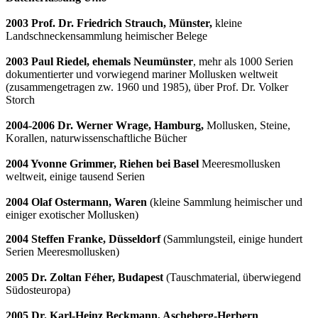
2003 Prof. Dr. Friedrich Strauch, Münster,
kleine
Landschneckensammlung heimischer Belege
2003 Paul Riedel, ehemals Neumünster
, mehr als 1000 Serien
dokumentierter und vorwiegend mariner Mollusken weltweit
(zusammengetragen zw. 1960 und 1985), über Prof. Dr. Volker
Storch
2004-2006 Dr. Werner Wrage, Hamburg,
Mollusken, Steine,
Korallen, naturwissenschaftliche Bücher
2004 Yvonne Grimmer, Riehen bei Basel
Meeresmollusken
weltweit, einige tausend Serien
2004 Olaf Ostermann, Waren
(kleine Sammlung heimischer und
einiger exotischer Mollusken)
2004 Steffen Franke, Düsseldorf
(Sammlungsteil, einige hundert
Serien Meeresmollusken)
2005 Dr. Zoltan Féher, Budapest
(Tauschmaterial, überwiegend
Südosteuropa)
2005 Dr. Karl-Heinz Beckmann, Ascheberg-Herbern