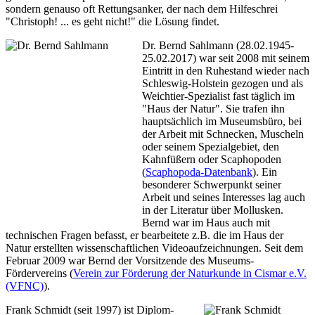
sondern genauso oft Rettungsanker, der nach dem Hilfeschrei
"Christoph! ... es geht nicht!" die Lösung findet.
Dr. Bernd Sahlmann (28.02.1945-
25.02.2017) war seit 2008 mit seinem
Eintritt in den Ruhestand wieder nach
Schleswig-Holstein gezogen und als
Weichtier-Spezialist fast täglich im
"Haus der Natur". Sie trafen ihn
hauptsächlich im Museumsbüro, bei
der Arbeit mit Schnecken, Muscheln
oder seinem Spezialgebiet, den
Kahnfüßern oder Scaphopoden
(
Scaphopoda-Datenbank
). Ein
besonderer Schwerpunkt seiner
Arbeit und seines Interesses lag auch
in der Literatur über Mollusken.
Bernd war im Haus auch mit
technischen Fragen befasst, er bearbeitete z.B. die im Haus der
Natur erstellten wissenschaftlichen Videoaufzeichnungen. Seit dem
Februar 2009 war Bernd der Vorsitzende des Museums-
Fördervereins (
Verein zur Förderung der Naturkunde in Cismar e.V.
(VFNC)
).
Frank Schmidt (seit 1997) ist Diplom-