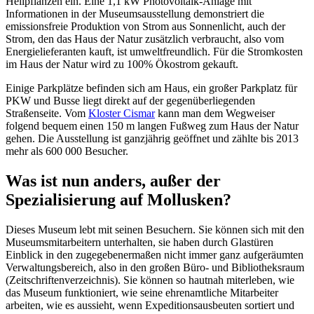
Heilpflanzen ein. Eine 1,1 kW Photovoltaik-Anlage mit
Informationen in der Museumsausstellung demonstriert die
emissionsfreie Produktion von Strom aus Sonnenlicht, auch der
Strom, den das Haus der Natur zusätzlich verbraucht, also vom
Energielieferanten kauft, ist umweltfreundlich. Für die Stromkosten
im Haus der Natur wird zu 100% Ökostrom gekauft.
Einige Parkplätze befinden sich am Haus, ein großer Parkplatz für
PKW und Busse liegt direkt auf der gegenüberliegenden
Straßenseite. Vom
Kloster Cismar
kann man dem Wegweiser
folgend bequem einen 150 m langen Fußweg zum Haus der Natur
gehen. Die Ausstellung ist ganzjährig geöffnet und zählte bis 2013
mehr als 600 000 Besucher.
Was ist nun anders, außer der
Spezialisierung auf Mollusken?
Dieses Museum lebt mit seinen Besuchern. Sie können sich mit den
Museumsmitarbeitern unterhalten, sie haben durch Glastüren
Einblick in den zugegebenermaßen nicht immer ganz aufgeräumten
Verwaltungsbereich, also in den großen Büro- und Bibliotheksraum
(Zeitschriftenverzeichnis). Sie können so hautnah miterleben, wie
das Museum funktioniert, wie seine ehrenamtliche Mitarbeiter
arbeiten, wie es aussieht, wenn Expeditionsausbeuten sortiert und