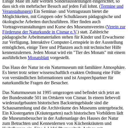
Einige Male im Jahr werden Sonderausstellungen eingerichtet, so
dass sich ein mehrfacher Besuch auf jeden Fall lohnt. (
Termine und
Veranstaltungen
) Ein Seminar- und Vortragsraum bietet die
Möglichkeiten, mit Gruppen oder Schulklassen pädagogische und
ökologische Arbeiten durchzuführen. Hier finden auch
Vortragsveranstaltungen und Kurse des Museumsvereins (
Verein zur
Förderung der Naturkunde in Cismar e.V
.) statt. Zahlreiche
pädagogische Arbeitsmaterialien stehen für Kinder und Erwachsene
zur Verfügung. Interaktive Computer-Lernspiele in der Ausstellung
ermöglichen, einige Tiere und Pflanzen auch mit technischer Hilfe
kennenzulernen. Jeden Monat wird ein "Tier des Monats" mit einem
ausführlichen
Monatsblatt
vorgestellt.
Das Haus der Natur ist ein Naturmuseum mit familiärer Atmosphäre.
Es bietet trotz seiner wissenschaftlich exakten Ordnung eine Fülle
von verständlichen Informationen und ist Ansprechpartner für
naturkundliche Fragen der Besucher.
Das Naturmuseum ist 1995 umgezogen und befindet sich jetzt an
der Bundesstraße 501 im Ortskern von Cismar. In einem liebevoll
wiederaufgebauten historischen Backsteingebäude sind die
Schausammlung und die Archivräume des Museums untergebracht.
Ein Klostergarten (Kräutergarten) nach historischen Vorbildern lädt
die Museumsbesucher in der Außenanlage des Hauses der Natur
zum Betrachten und Kennenlernen von Küchenkräutern und